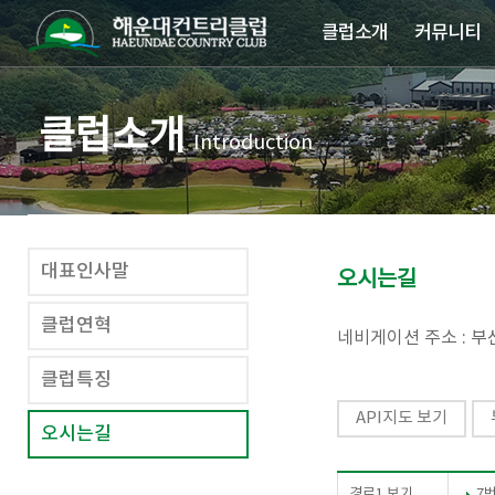
클럽소개
커뮤니티
클럽소개
Introduction
대표인사말
오시는길
클럽연혁
네비게이션 주소 : 부
클럽특징
API지도 보기
오시는길
경로1 보기
7