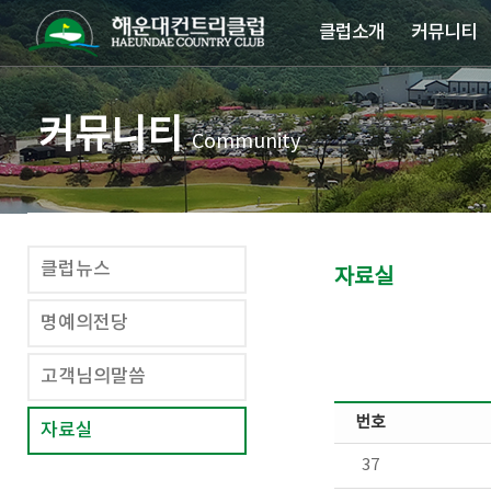
클럽소개
커뮤니티
커뮤니티
Community
클럽뉴스
자료실
명예의전당
고객님의말씀
번호
자료실
37