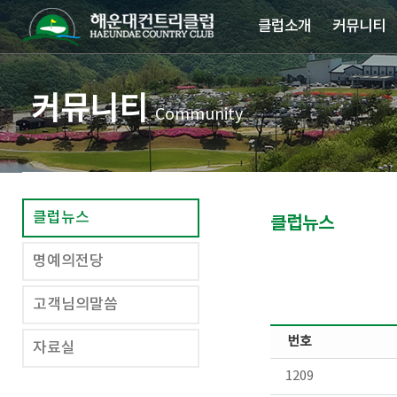
클럽소개
커뮤니티
커뮤니티
Community
클럽뉴스
클럽뉴스
명예의전당
고객님의말씀
번호
자료실
1209