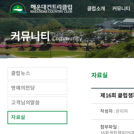
클럽소개
커뮤니티
커뮤니티
Community
클럽뉴스
자료실
명예의전당
제16회 클럽챔
고객님의말씀
작성자 :
관리자
자료실
첨부파일 :
16회클럽챔피언대